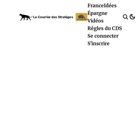
France
Idées
Épargne
Vidéos
Règles du CDS
Se connecter
S'inscrire