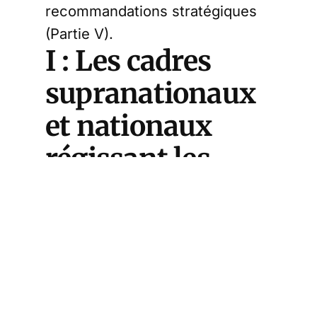
recommandations stratégiques
(Partie V).
I : Les cadres
supranationaux
et nationaux
régissant les
successions
européennes
1.1 Le Règlement UE
sur les successions
(n° 650/2012) : unité