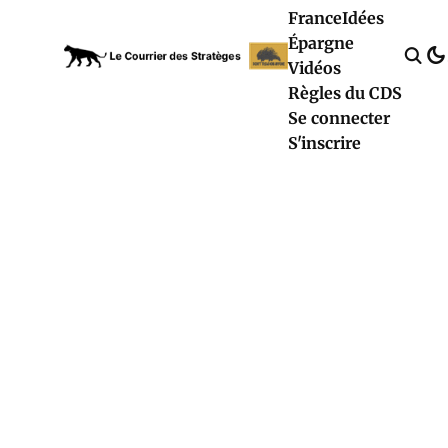
France
Idées
Épargne
Vidéos
Règles du CDS
Se connecter
S'inscrire