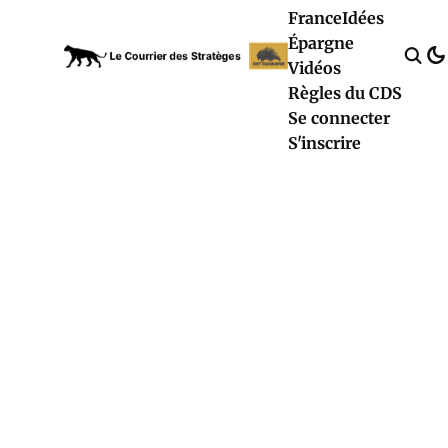
France
Idées
Épargne
Vidéos
Règles du CDS
Se connecter
S'inscrire