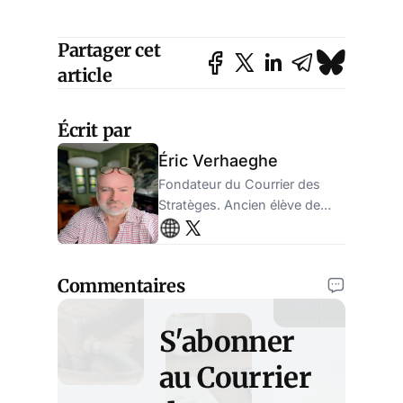
Partager cet
article
Écrit par
Éric Verhaeghe
Fondateur du Courrier des
Stratèges. Ancien élève de
l'ENA, ancien administrateur
de la sécurité sociale.
Entrepreneur.
Commentaires
S'abonner
au Courrier