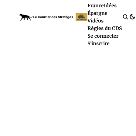
France
Idées
Épargne
Vidéos
Règles du CDS
Se connecter
S'inscrire