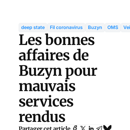
deep state
Fil coronavirus
Buzyn
OMS
Vei
Les bonnes
affaires de
Buzyn pour
mauvais
services
rendus
Partager cet article