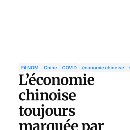
Fil NOM
Chine
COVID
économie chinoise
L’économie
chinoise
toujours
marquée par