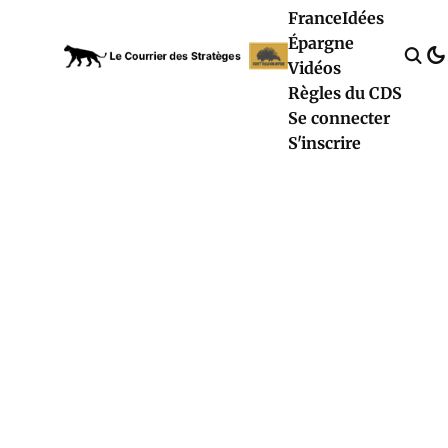
France
Idées
Épargne
Vidéos
Règles du CDS
Se connecter
S'inscrire