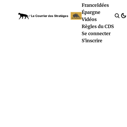
France
Idées
Épargne
Vidéos
Règles du CDS
Se connecter
S'inscrire