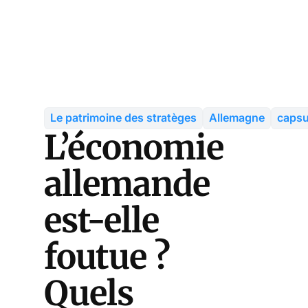
Le patrimoine des stratèges
Allemagne
capsu
L’économie
allemande
est-elle
foutue ?
Quels