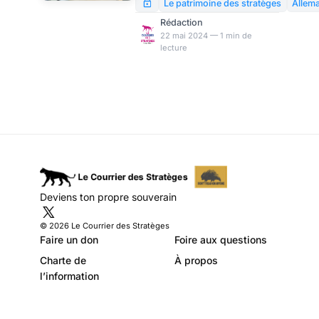
?
qui évoque pour les abonnés
Le patrimoine des stratèges
Allem
la situation difficile dans
Rédaction
laquelle se trouve l’économie
22 mai 2024 — 1 min de
lecture
allemande, ainsi que les
secteurs et les firmes dans
lesquels il faut à tout prix à
éviter d’investir outre-Rhin.
Deviens ton propre souverain
© 2026 Le Courrier des Stratèges
Faire un don
Foire aux questions
Charte de
À propos
l’information