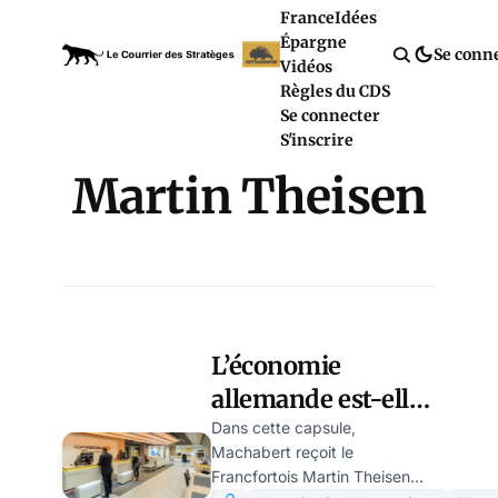
France
Idées
Épargne
Se conn
Vidéos
Règles du CDS
Se connecter
S'inscrire
Martin Theisen
L’économie
allemande est-elle
foutue ? Quels
Dans cette capsule,
Machabert reçoit le
secteurs surnagent
Francfortois Martin Theisen