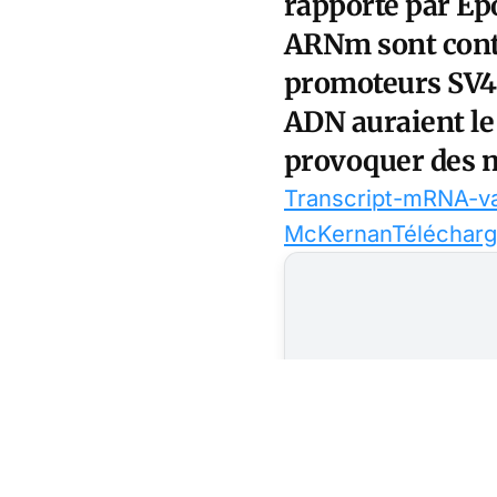
rapporté par Ep
ARNm sont cont
promoteurs SV40
ADN auraient le
provoquer des ma
Transcript-mRNA-va
McKernan
Télécharg