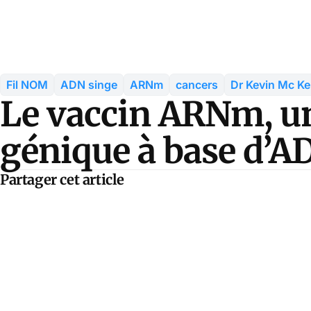
Fil NOM
ADN singe
ARNm
cancers
Dr Kevin Mc K
Le vaccin ARNm, un
génique à base d’A
Partager cet article