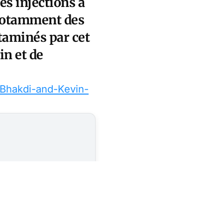
es injections à
 notamment des
taminés par cet
n et de
Bhakdi-and-Kevin-