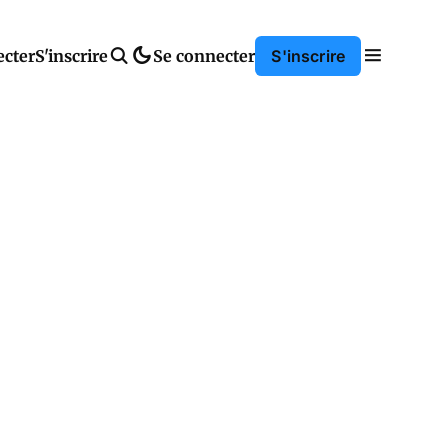
ecter
S'inscrire
Se connecter
S'inscrire