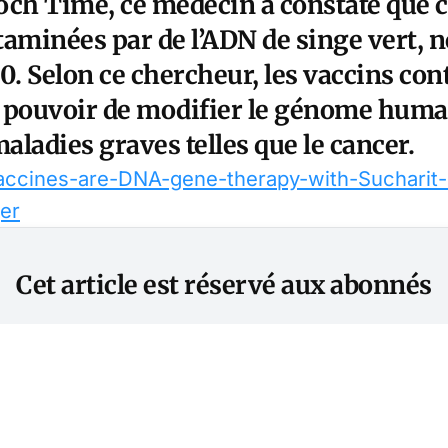
och Time,
ce médecin a constaté que c
aminées par de l’ADN de singe vert,
. Selon ce chercheur, les vaccins con
 pouvoir de modifier le génome humai
ladies graves telles que le cancer.
ccines-are-DNA-gene-therapy-with-Sucharit-
er
Cet article est réservé aux abonnés
S'abonner
Vous avez déjà un compte ?
Connectez-vous.