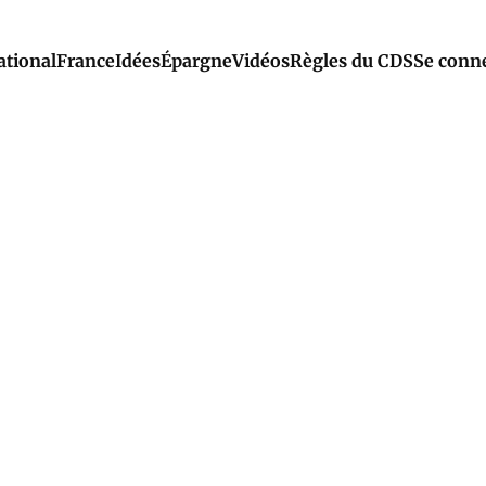
ational
France
Idées
Épargne
Vidéos
Règles du CDS
Se conn