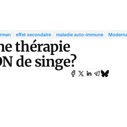
erman
effet secondaire
maladie auto-immune
Modern
e thérapie
DN de singe?