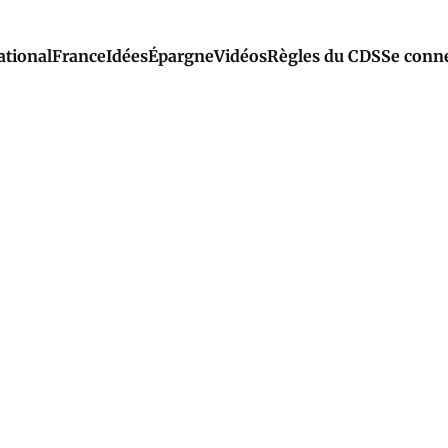
ational
France
Idées
Épargne
Vidéos
Règles du CDS
Se conn