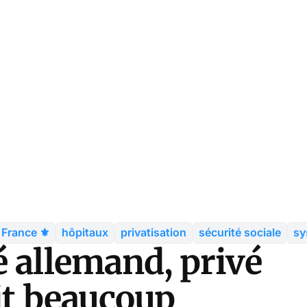
France ⚜️
hôpitaux
privatisation
sécurité sociale
sy
é allemand, privé
ait beaucoup