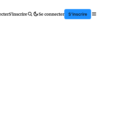
ecter
S'inscrire
Se connecter
S'inscrire