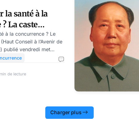
age en cours avec Gavi,
cles de taille pour
r la santé à la
? La caste
nté à la concurrence ? Le
Haut Conseil à l’Avenir de
) publié vendredi met
able la question du
ncurrence
santé en France, avec de
i devraient déplaire à de
min de lecture
rivés comme les assureurs
is il lève un frein majeur
tées ces dernières années
soins : il ouvre la porte à
de certaines dépenses de
Charger plus
u