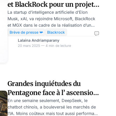
et BlackRock pour un projet
IA à 30 milliards $
La startup d’intelligence artificielle d’Elon
Musk, xAI, va rejoindre Microsoft, BlackRock
et MGX dans le cadre de la réalisation d’un
projet de développement de centres de
Brève de presse 📯
Blackrock
données et d’autres infrastructures d’un
Lalaina Andriamparany
montant de 30 milliards de dollars. Le
20 mars 2025 — 4 min de lecture
milliardaire américain a réussi à s’imposer à
nouveau. Il s’est associé au principal bailleur
de fonds d’OpenAI, l’entreprise de Sam
Altman, son ennemi juré. Elon Musk continue
de renforcer sa présence dans l’univers de
Grandes inquiétudes du
l’intelligence artificiell
Pentagone face à l’ ascension
de DeepSeek
En une semaine seulement, DeepSeek, le
chatbot chinois, a bouleversé les marchés de
l’IA. Moins coûteux mais tout aussi performant