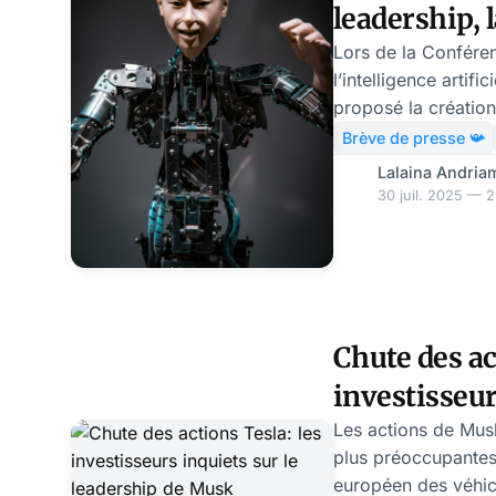
leadership, 
fixer les règ
Lors de la Confére
l’intelligence artifi
proposé la création
mondiale pour régul
Brève de presse 📯
été formulée par le 
Lalaina Andria
Qiang, il appelle à 
30 juil. 2025 — 2
internationale aut
responsable de l’IA.
des critiques, pour 
européenne la prop
des questions, car
Chute des ac
manœuvre stratégiq
investisseur
leadership 
Les actions de Mus
plus préoccupantes
européen des véhic