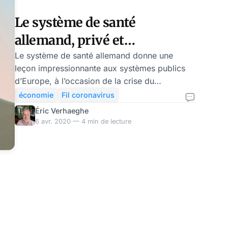
a parlé de l’approche à adopter pour sauver
l’économie russe. Et en particulier, des raison
Le système de santé
allemand, privé et
concurrentiel, fait beaucoup
Le système de santé allemand donne une
leçon impressionnante aux systèmes publics
mieux que les systèmes
d’Europe, à l’occasion de la crise du
publics français et anglais
coronavirus. Non seulement, la stratégie
économie
Fil coronavirus
allemande de dépistage, très anticipée, a
Éric Verhaeghe
permis d’endiguer efficacement la
6 avr. 2020 — 4 min de lecture
contamination, mais l’agilité des hôpitaux
privés montre comment un service public est,
en matière de santé, un boulet couvert de
bureaucrates que les citoyens doivent traîner.
Le système de santé allemand fait ses preuves
aujourd’hui. Cité en exemple par la gau