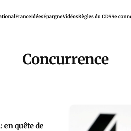
ational
France
Idées
Épargne
Vidéos
Règles du CDS
Se conn
Concurrence
A: en quête de