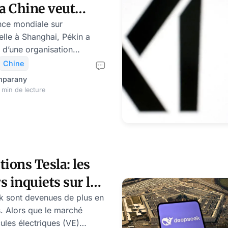
la Chine veut
les
nce mondiale sur
cielle à Shanghai, Pékin a
 d’une organisation
er l’IA. La proposition a
Chine
Premier ministre chinois, Li
mparany
la coopération
 min de lecture
our d’un développement
Une initiative qui suscite
les États-Unis, l’Union
osition chinoise soulève
 révèle comme une
tions Tesla: les
ue pour influencer l
s inquiets sur le
de Musk
k sont devenues de plus en
. Alors que le marché
ules électriques (VE)