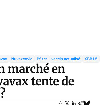
avax
Nuvaxcovid
Pfizer
vaccin actualisé
XBB1.5
un marché en
avax tente de
 ?