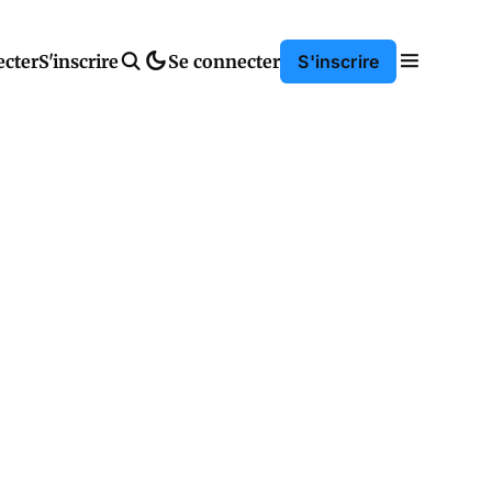
ecter
S'inscrire
Se connecter
S'inscrire