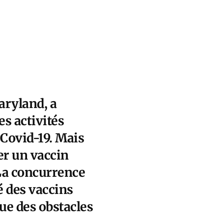
aryland, a
es activités
 Covid-19. Mais
er un vaccin
 La concurrence
é des vaccins
tue des obstacles