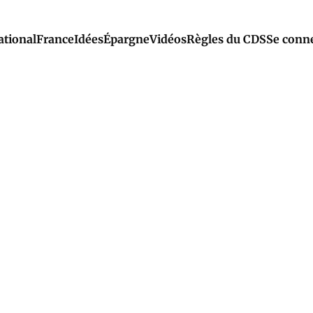
ational
France
Idées
Épargne
Vidéos
Règles du CDS
Se conn