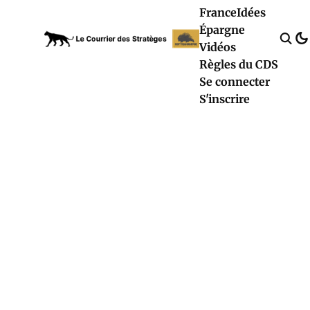
France
Idées
Épargne
Vidéos
Règles du CDS
Se connecter
S'inscrire