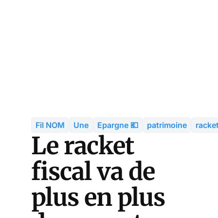
Fil NOM
Une
Epargne 💶
patrimoine
racket
Le racket
fiscal va de
plus en plus