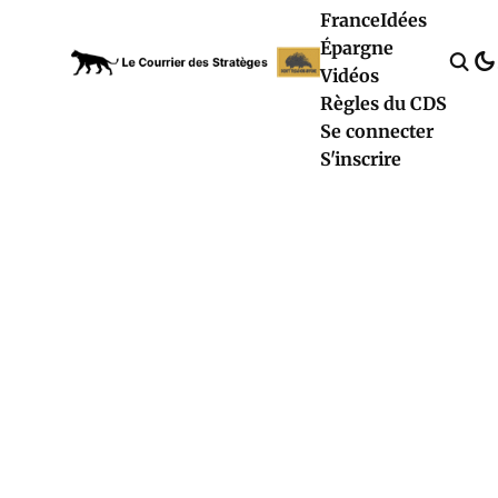
France
Idées
Épargne
Vidéos
Règles du CDS
Se connecter
S'inscrire