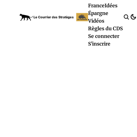
France
Idées
Épargne
Vidéos
Règles du CDS
Se connecter
S'inscrire