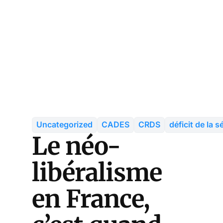
Uncategorized
CADES
CRDS
déficit de la s
Le néo-
libéralisme
en France,