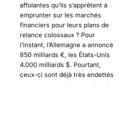
affolantes qu’ils s’apprêtent à
emprunter sur les marchés
financiers pour leurs plans de
relance colossaux ? Pour
l’instant, l’Allemagne a annoncé
850 milliards €, les États-Unis
4.000 milliards $. Pourtant,
ceux-ci sont déjà très endettés
et se mettront donc en situation
financière difficile pour injecter
de telles liquidités dans leur
économie.
Une seule solution s’offre aux
États pour rembourser ces