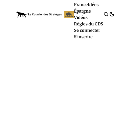
France
Idées
Épargne
Vidéos
Règles du CDS
Se connecter
S'inscrire