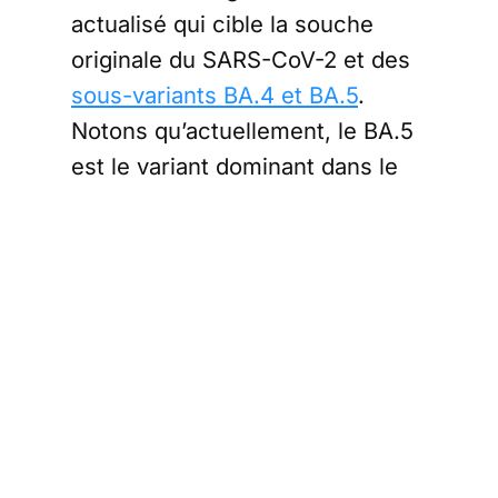
actualisé qui cible la souche
originale du SARS-CoV-2 et des
sous-variants BA.4 et BA.5
.
Notons qu’actuellement, le BA.5
est le variant dominant dans le
pays.
Second vaccin
bivalent
approuvé au
Japon
Le vaccin actualisé de Moderna
est à administrer trois mois