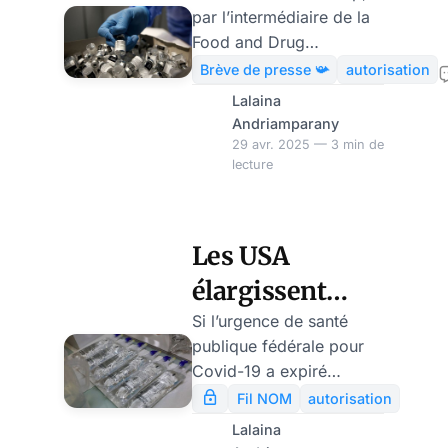
par l’intermédiaire de la
face aux
Food and Drug
nouvelles
Administration (FDA),
Brève de presse 📯
autorisation
impose de nouvelles
exigences de
Lalaina
exigences strictes à
Andriamparany
sécurité de la
Novavax, le seul vaccin
29 avr. 2025 — 3 min de
FDA
lecture
COVID-19 traditionnel (à
base de protéines)
disponible aux États-
Unis. Cette décision
Les USA
pourrait également
élargissent
impacter les futurs
vaccins (également les
(encore) l’accès
Si l’urgence de santé
vaccins ARNm Pfizer et
publique fédérale pour
à un nouveau
Moderna) mis à jour
Covid-19 a expiré
traitement
contre le coronavirus,
officiellement le 11 mai
Fil NOM
autorisation
soulevant des
2023 , aux USA, on ne
COVID
Lalaina
inquiétudes quant à une
sort pas immédiatement