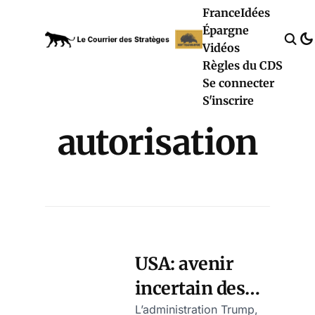
France
Idées
Épargne
Vidéos
Règles du CDS
Se connecter
S'inscrire
autorisation
USA: avenir
incertain des
vaccins COVID
L’administration Trump,