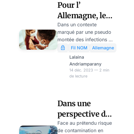
Administration).
Pour l’
Allemagne, le
Covid continue
Dans un contexte
marqué par une pseudo
et recommande
montée des infections au
le nouveau
variant Eris en Europe, la
Fil NOM
Allemagne
mise à jour des vaccins
Novavax
Lalaina
suscite un vif intérêt de
Andriamparany
l’industrie
14 déc. 2023 — 2 min
de lecture
pharmaceutique.
L’entreprise
pharmaceutique
américaine, Novavax, a
Dans une
annoncé que son vaccin
perspective du
anti-Covid-19 actualisé a
été approuvé par les
« tout
Face au prétendu risque
autorités sanitaires
de contamination en