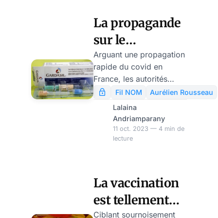
ans
âgés de plus de 65 ans
ont reçu le vaccin
La propagande
actualisé.
sur le
papillomavirus
Arguant une propagation
rapide du covid en
se déchaîne
France, les autorités
sanitaires ont avancé le
Fil NOM
Aurélien Rousseau
début de la campagne
Lalaina
de vaccination,
Andriamparany
initialement prévu le 17
11 oct. 2023 — 4 min de
lecture
octobre, au 2 octobre.
Elle se fera avec des
injections mises à jour,
dédiées aux personnes
La vaccination
vulnérables et à celles
est tellement
qui sont exposées
directement au virus. En
scientifique
Ciblant sournoisement