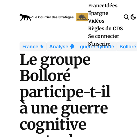
France
Idées
Épargne
Vidéos
Règles du CDS
Se connecter
S'inscrire
France ⚜️
Analyse 🧠
guerre hybride
Bolloré
Le groupe
Bolloré
participe-t-il
à une guerre
cognitive