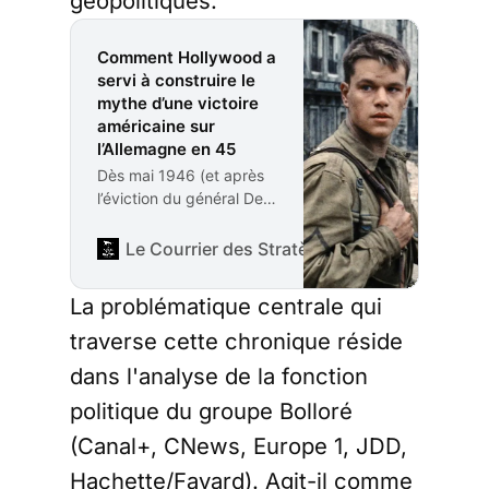
géopolitiques.
Comment Hollywood a
servi à construire le
mythe d’une victoire
américaine sur
l’Allemagne en 45
Dès mai 1946 (et après
l’éviction du général De
Gaulle...), les USA
obtiennent du nouveau
Le Courrier des Stratèges
Éric Verhaeghe
chef de la délégation
française à l’ONU... Léon
La problématique centrale qui
Blum (persécuté
pendant la guerre parce
traverse cette chronique réside
que Juif), des accords
dans l'analyse de la fonction
qui industrialisent la
diffusion de films
politique du groupe Bolloré
américains dans les
(Canal+, CNews, Europe 1, JDD,
salles françaises.
Pourquoi un tel
Hachette/Fayard). Agit-il comme