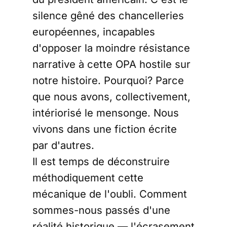
Thibault de Varenne
corrige ici cette
silence gêné des chancelleries
carabistouille historique.
européennes, incapables
En janvier 2026, le Forum
Économique Mondial de
d'opposer la moindre résistance
Davos, réuni sous
narrative à cette OPA hostile sur
notre histoire. Pourquoi? Parce
que nous avons, collectivement,
intériorisé le mensonge. Nous
vivons dans une fiction écrite
par d'autres.
Il est temps de déconstruire
méthodiquement cette
mécanique de l'oubli. Comment
sommes-nous passés d'une
réalité historique — l'écrasement