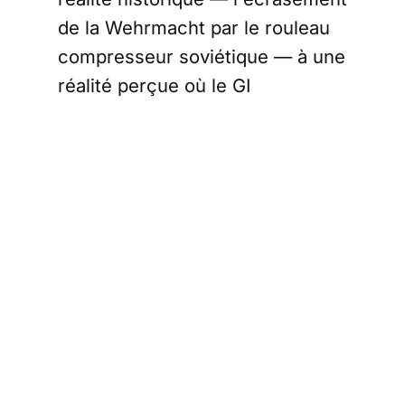
de la Wehrmacht par le rouleau
compresseur soviétique — à une
réalité perçue où le GI
débarquant à Omaha Beach est
l'unique sauveur de la
démocratie? La réponse ne se
trouve pas dans les livres
d'histoire, mais dans les salles
obscures. Ce n'est pas le
Pentagone qui a gagné la paix,
c'est Hollywood.
L'inversion des
mémoires : le