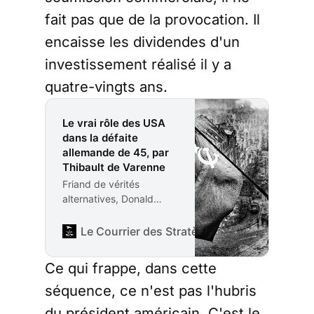
fait pas que de la provocation. Il
encaisse les dividendes d'un
investissement réalisé il y a
quatre-vingts ans.
Le vrai rôle des USA
dans la défaite
allemande de 45, par
Thibault de Varenne
Friand de vérités
alternatives, Donald
Trump a profité du
sommet de Davos pour
Le Courrier des Stratèges
Rédaction
répéter un truisme : les
USA auraient libéré
Ce qui frappe, dans cette
l’Europe et vaincu
l’Allemagne en 1945.
séquence, ce n'est pas l'hubris
Voilà qui est vite dit.
du président américain. C'est le