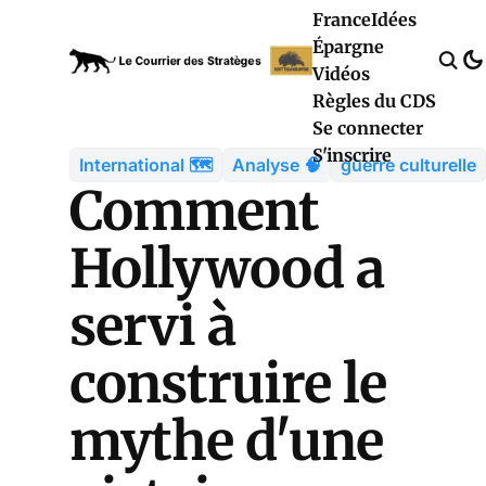
France
Idées
Épargne
Vidéos
Règles du CDS
Se connecter
S'inscrire
International 🗺️
Analyse 🧠
guerre culturelle
Comment
Hollywood a
servi à
construire le
mythe d'une