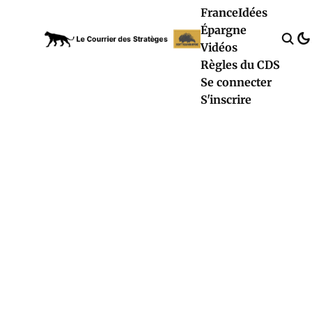
France
Idées
Épargne
Vidéos
Règles du CDS
Se connecter
S'inscrire