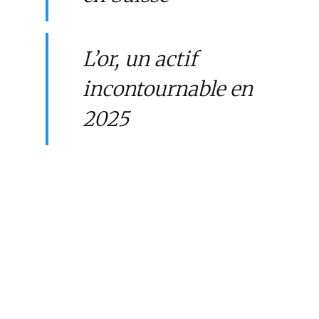
L’or, un actif
incontournable en
2025
En savoir plus :
https://samarie-
cie.fr