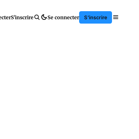
ecter
S'inscrire
Se connecter
S'inscrire