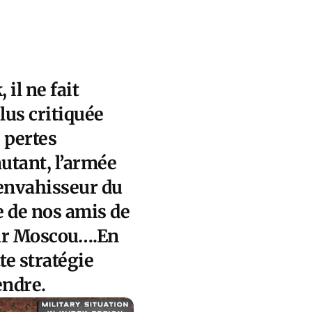
il ne fait
plus critiquée
s pertes
utant, l’armée
’envahisseur du
de de nos amis de
our Moscou….En
te stratégie
endre.