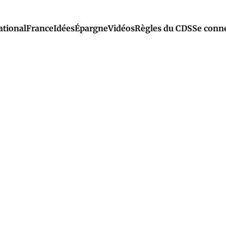
ational
France
Idées
Épargne
Vidéos
Règles du CDS
Se conn