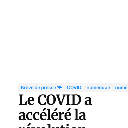
Brève de presse 📯
COVID
numérique
numér
Le COVID a
accéléré la