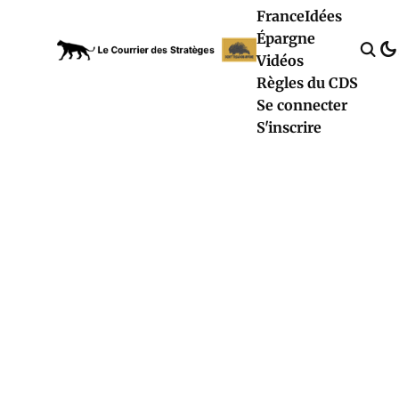
France
Idées
Épargne
Vidéos
Règles du CDS
Se connecter
S'inscrire