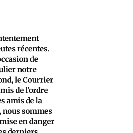
ontentement
utes récentes.
occasion de
ulier notre
ond, le Courrier
mis de l’ordre
es amis de la
loi, nous sommes
t mise en danger
es derniers