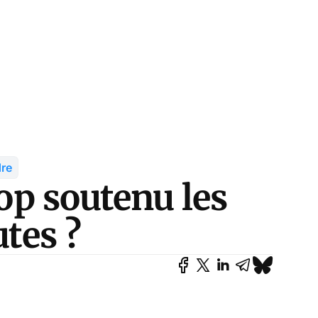
dre
rop soutenu les
utes ?