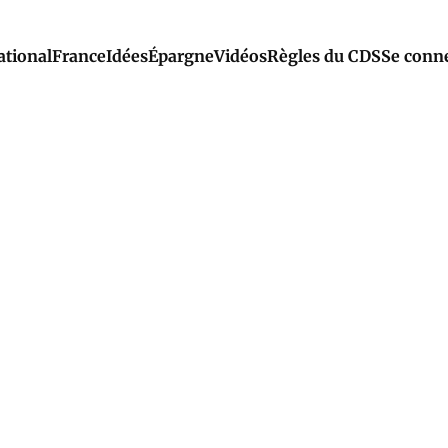
ational
France
Idées
Épargne
Vidéos
Règles du CDS
Se conn