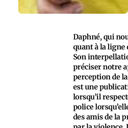
Daphné, qui no
quant à la lign
Son interpellati
préciser notre 
perception de la
est une publicat
lorsqu’il respec
police lorsqu’ell
des amis de la p
par la violence.