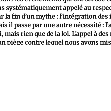
s systématiquement appelé au respect 
r la fin d’un mythe : l’intégration de
ais il passe par une autre nécessité : l’
loi, mais rien que de la loi. L’appel à d
un piège contre lequel nous avons mis
le début. Désormais, la lutte contre les 
sure omniprésente, que le parti de l’or
ue nous dénonçons.
Cet article est réservé aux abonnés