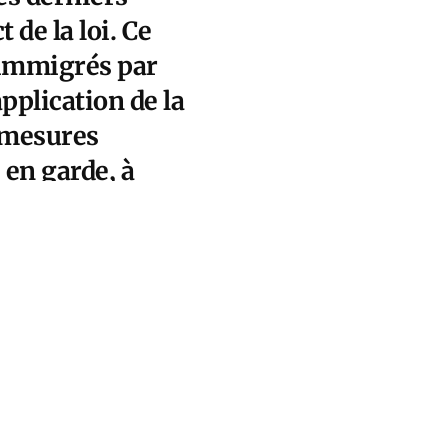
de la loi. Ce
s immigrés par
application de la
es mesures
 en garde, à
« racailles »
dre a appelé de