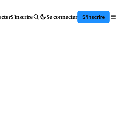
ecter
S'inscrire
Se connecter
S'inscrire