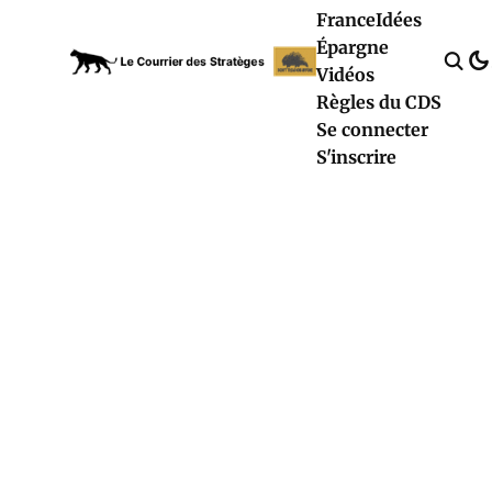
France
Idées
Épargne
Vidéos
Règles du CDS
Se connecter
S'inscrire