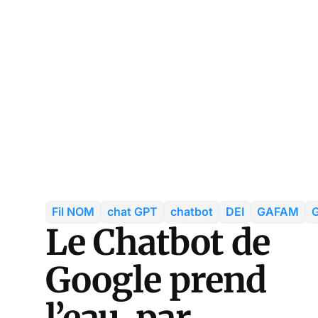
Fil NOM
chat GPT
chatbot
DEI
GAFAM
G
Le Chatbot de
Google prend
l’eau, par