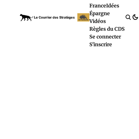
France
Idées
Épargne
Vidéos
Règles du CDS
Se connecter
S'inscrire