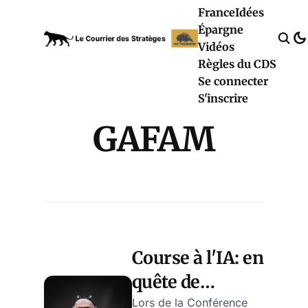
France
Idées
Épargne
Vidéos
Règles du CDS
Se connecter
S'inscrire
GAFAM
Course à l'IA: en
quête de
leadership, la
Lors de la Conférence