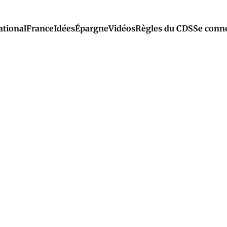
ational
France
Idées
Épargne
Vidéos
Règles du CDS
Se conn