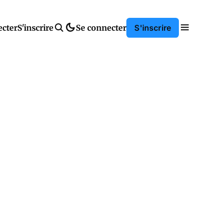
ecter
S'inscrire
Se connecter
S'inscrire