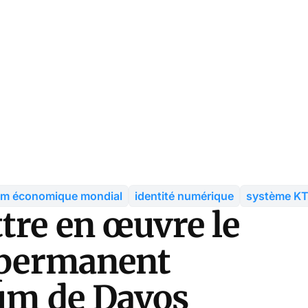
um économique mondial
identité numérique
système KT
tre en œuvre le
é permanent
rum de Davos