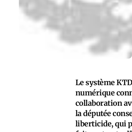
Le système KTDI
numérique connu
collaboration a
la députée cons
liberticide, qui 