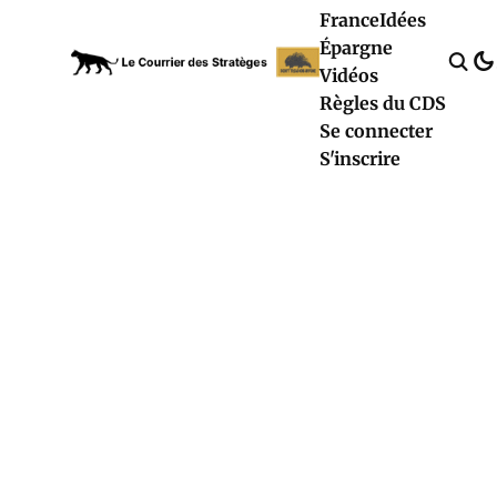
France
Idées
Épargne
Vidéos
Règles du CDS
Se connecter
S'inscrire