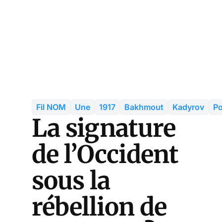
Fil NOM
Une
1917
Bakhmout
Kadyrov
Po
La signature
de l’Occident
sous la
rébellion de