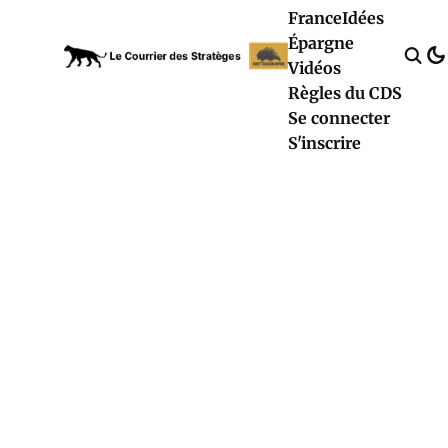
France
Idées
Épargne
Vidéos
Règles du CDS
Se connecter
S'inscrire