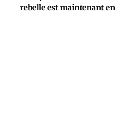
rebelle est maintenant en
exil. Wagner sera
démantelé. L’autorité du
Ministère de la Défense
sur les opérations sort
renforcée. Soudain, des
questions que l’on avait eu
tendance à écarter, parce
que publiées dans la
presse occidentale, sur
une éventuelle trahison de
Prigogine, se posent à
nouveau. L’attitude