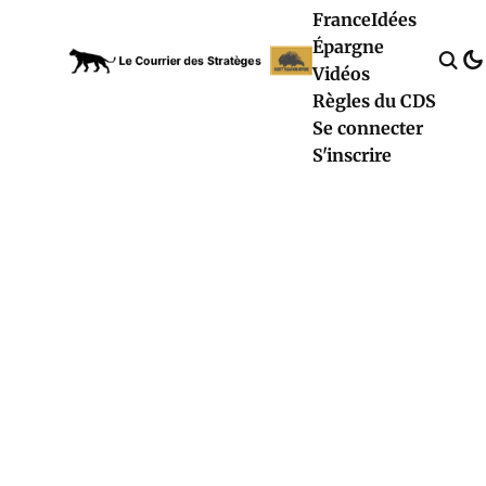
France
Idées
Épargne
Vidéos
Règles du CDS
Se connecter
S'inscrire