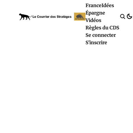
France
Idées
Épargne
Vidéos
Règles du CDS
Se connecter
S'inscrire