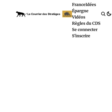
France
Idées
Épargne
Vidéos
Règles du CDS
Se connecter
S'inscrire