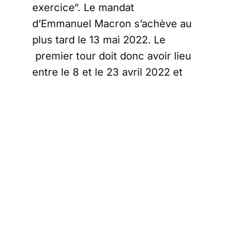
exercice“. Le mandat
d’Emmanuel Macron s’achève au
plus tard le 13 mai 2022. Le
premier tour doit donc avoir lieu
entre le 8 et le 23 avril 2022 et
donc le premier tour ne peut se
tenir que le dimanche 10 avril ou
le dimanche 17 avril 2022. Le
second tour étant organisé deux
semaines plus tard, comme
l’exige le code électoral, il
pourrait alors avoir lieu le 24
avril ou le 1er mai, jour de la fête
du Travail. Il apparaît peu