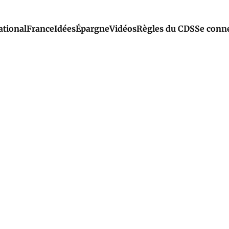
ational
France
Idées
Épargne
Vidéos
Règles du CDS
Se conn