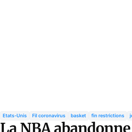
Etats-Unis
Fil coronavirus
basket
fin restrictions
La NBA abandonne 