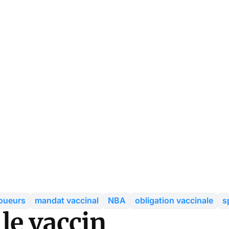
joueurs
mandat vaccinal
NBA
obligation vaccinale
s
le vaccin