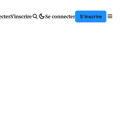
ecter
S'inscrire
Se connecter
S'inscrire