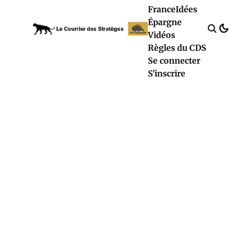
France
Idées
Épargne
Vidéos
Règles du CDS
Se connecter
S'inscrire