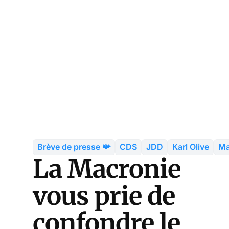
Brève de presse 📯
CDS
JDD
Karl Olive
Ma
La Macronie
vous prie de
confondre le