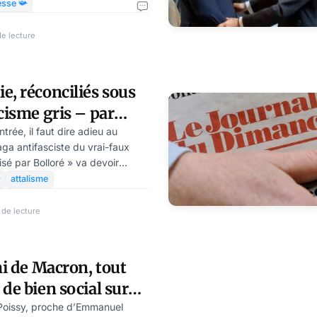
e une émeute ou un esprit de
esse 📯
te la semelle. Reprenons.
e PSG gagne sa finale. Au matin,
de lecture
 : les émeutiers, les casseurs,
s voitures piétinées par une
te rien. La France s'ensauvage,
e, réconciliés sous
cisme gris – par
artz
rée, il faut dire adieu au
saga antifasciste du vrai-faux
sé par Bolloré » va devoir
flation » et à ses diverses

attalisme
id Nouveau, mais aussi
mitisme du lâche avec lequel
 de lecture
lloré peine à tenir la distance.
mi de Macron, tout
de bien social sur
nés
e Poissy, proche d’Emmanuel