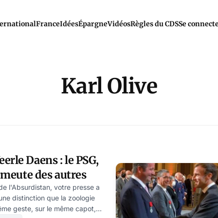
ernational
France
Idées
Épargne
Vidéos
Règles du CDS
Se connect
Karl Olive
erle Daens : le PSG,
'émeute des autres
de l'Absurdistan, votre presse a
ne distinction que la zoologie
même geste, sur le même capot,