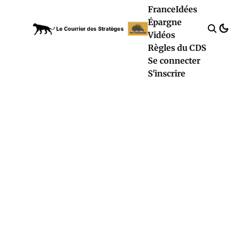
France
Idées
Épargne
Vidéos
Règles du CDS
Se connecter
S'inscrire