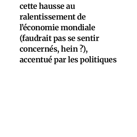
cette hausse au
ralentissement de
l’économie mondiale
(faudrait pas se sentir
concernés, hein ?),
accentué par les politiques
monétaires restrictives
depuis 2022 (qui ne sont
que le retour de bâton du
laxisme covidien), le tout
sur fond de tensions
géopolitiques. Bercy,
comme d’habitude, a