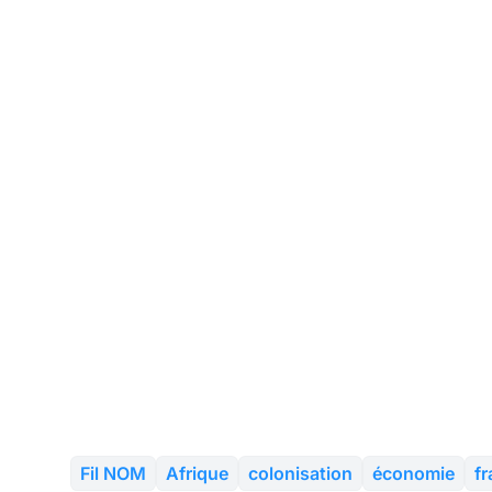
Fil NOM
Afrique
colonisation
économie
f