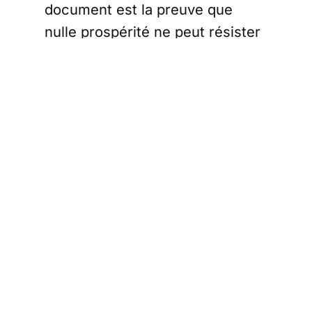
document est la preuve que
nulle prospérité ne peut résister
à l'appétit insatiable d'un
appareil bureaucratique en
expansion.
L'anatomie de cette crise est
une tragédie en trois actes,
prévisible pour quiconque
comprend les principes
économiques les plus
élémentaires. Premièrement, la
soif inextinguible de dépenses.
Entre 2021 et 2024, les
dépenses de fonctionnement ont