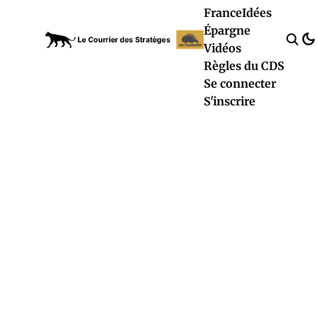
France
Idées
Épargne
Vidéos
Règles du CDS
Se connecter
S'inscrire