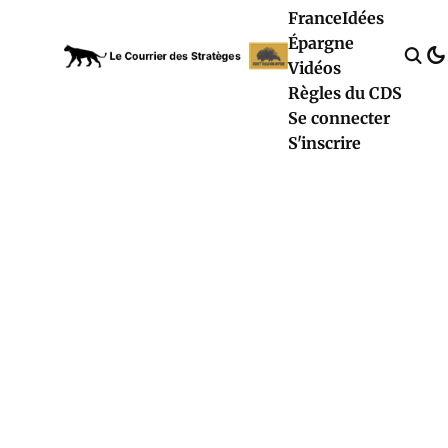
France
Idées
Épargne
Vidéos
Règles du CDS
Se connecter
S'inscrire