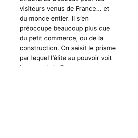
visiteurs venus de France… et
du monde entier. Il s’en
préoccupe beaucoup plus que
du petit commerce, ou de la
construction. On saisit le prisme
par lequel l’élite au pouvoir voit
le reste de la France : un vaste
Club Med à préserver.
Le choix du
gouvernement
ne reflète pas la
ventilation de la