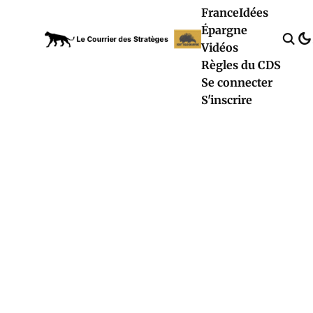
France
Idées
Épargne
Vidéos
Règles du CDS
Se connecter
S'inscrire