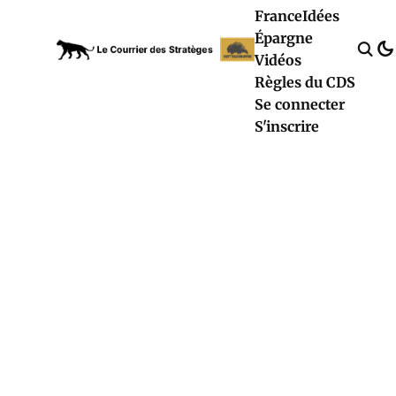
France
Idées
Épargne
Vidéos
Règles du CDS
Se connecter
S'inscrire