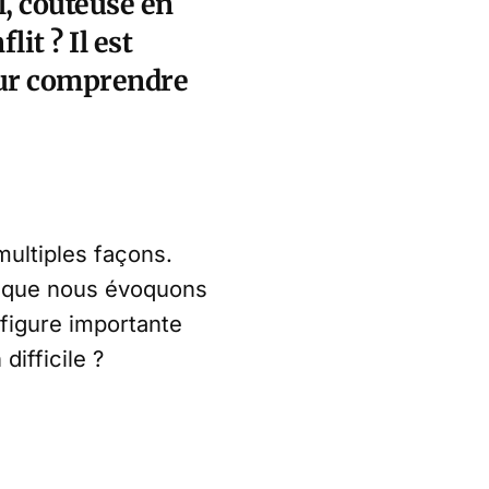
l, coûteuse en
it ? Il est
our comprendre
.
multiples façons.
on que nous évoquons
figure importante
ifficile ?