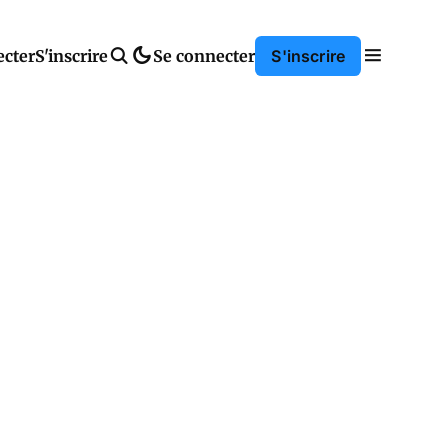
ecter
S'inscrire
Se connecter
S'inscrire