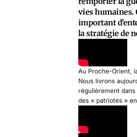
remporter la gu
vies humaines. Q
important d’ent
la stratégie de 
Au Proche-Orient, l
Nous livrons aujour
régulièrement dans 
des « patriotes » en