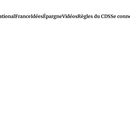
ational
France
Idées
Épargne
Vidéos
Règles du CDS
Se conn