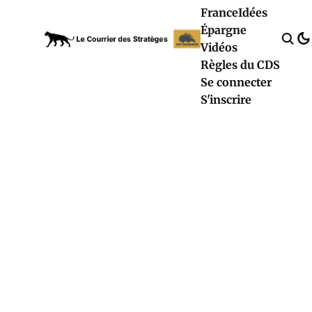
France
Idées
Épargne
Vidéos
Règles du CDS
Se connecter
S'inscrire