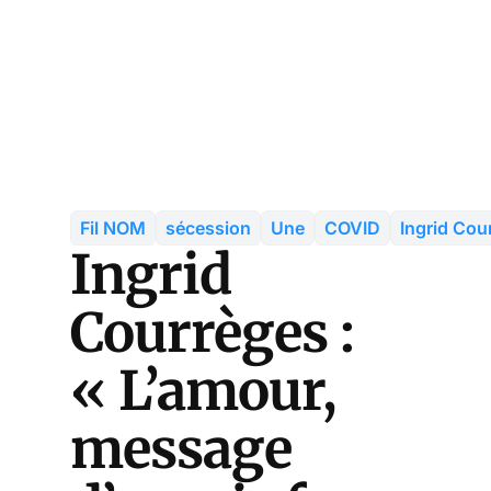
Fil NOM
sécession
Une
COVID
Ingrid Cou
Ingrid
Courrèges :
« L’amour,
message