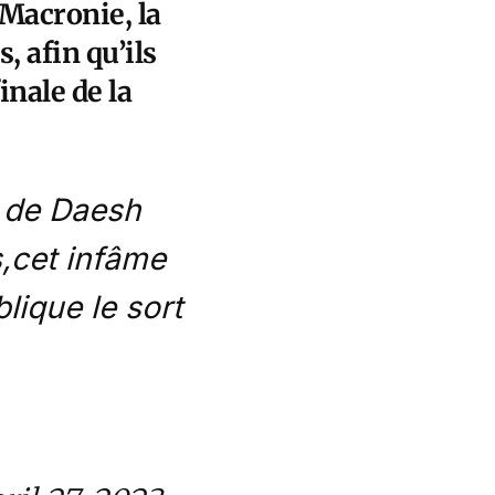
 Macronie, la
, afin qu’ils
inale de la
s de Daesh
s,cet infâme
lique le sort