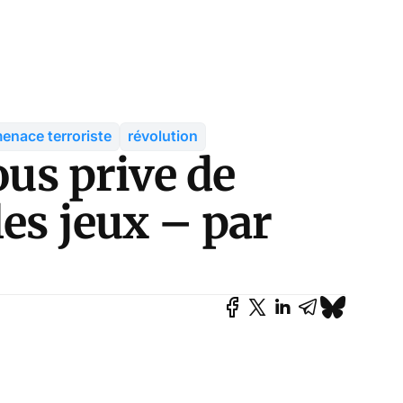
enace terroriste
révolution
ous prive de
les jeux – par