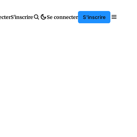
ecter
S'inscrire
Se connecter
S'inscrire