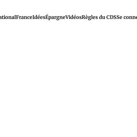
ational
France
Idées
Épargne
Vidéos
Règles du CDS
Se conn