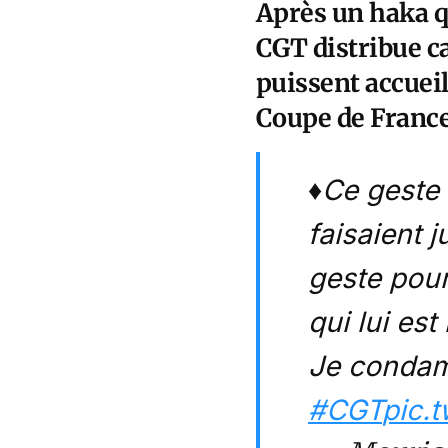
Après un haka qu
CGT distribue ca
puissent accueil
Coupe de France
♦️Ce geste
faisaient 
geste pour
qui lui es
Je condam
#CGT
pic.