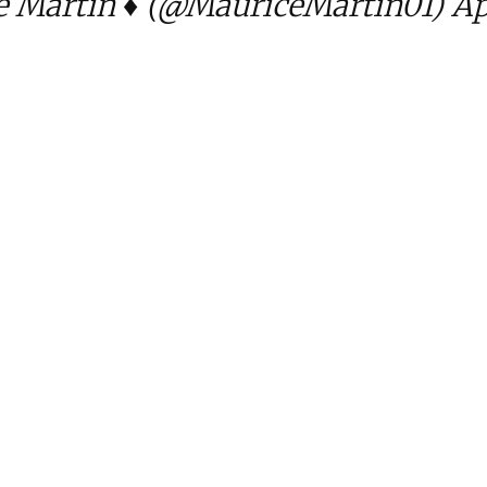
 Martin ♦️ (@MauriceMartin01)
Ap
Cet article est réservé aux abonnés
S'abonner
Vous avez déjà un compte ?
Connectez-vous.