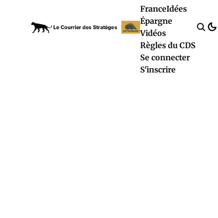
France
Idées
Épargne
Vidéos
Règles du CDS
Se connecter
S'inscrire