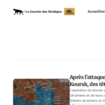
Accueil
Int
Après l’attaqu
Koursk, des tê
Moscou
L’opération de Koursk 
Ukrainiens et de leurs 
Soldats ukrainiens et 