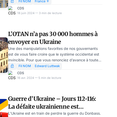
derniers jours. Ils sont décrits comme des «
Fil NOM
France ⚜️
mercenaires ». Faute d’avoir obtenu un soutien à
CDS
l’envoi officiel de troupes en Ukraine, Emmanuel
18 juin 2024 — 3 min de lecture
Macron continuerait donc à faire envoyer
clandestinement des soldats français en Ukraine, hors
de tout vote du Parlement.
L’OTAN n’a pas 30 000 hommes à
envoyer en Ukraine
Une des manipulations favorites de nos gouvernants
est de vous faire croire que le système occidental est
invincible. Pour que vous renonciez d’avance à toute
action d’opposition ou de résistance. Prenons
Fil NOM
Edward Luttwak
l’exemple de l’envoi de troupes de l’OTAN en Ukraine.
CDS
Les pays occidentaux sont – en particulier du fait du
16 avr. 2024 — 5 min de lecture
refus des USA d’envoyer leurs soldats – incapables
d’aligner plus de 30 000 hommes. Ajoutons qu’ils n’en
auraient pas le temps, tant les soldats de l’OTAN
Guerre d’Ukraine – Jours 112-116:
seraient des cibles prioritaire
La défaite ukrainienne est
inéluctable (Première partie –
L'Ukraine est en train de perdre la guerre du Donbass.