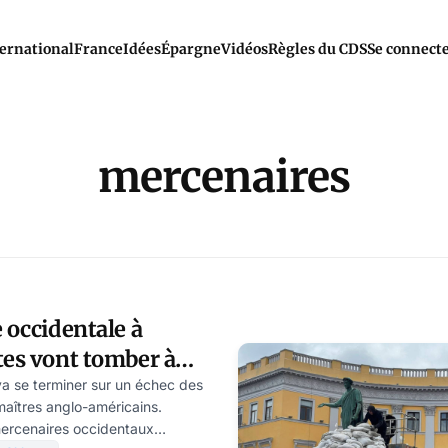
ernational
France
Idées
Épargne
Vidéos
Règles du CDS
Se connect
mercenaires
e occidentale à
tes vont tomber à
va se terminer sur un échec des
maîtres anglo-américains.
mercenaires occidentaux