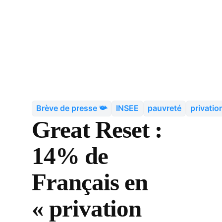
Brève de presse 📯
INSEE
pauvreté
privatio
Great Reset :
14% de
Français en
« privation