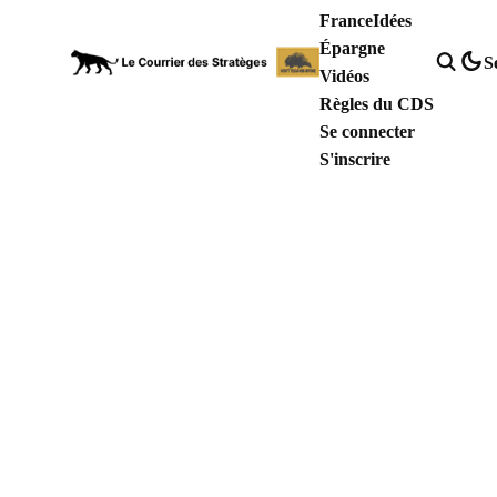
France
Idées
Épargne
S
Vidéos
Règles du CDS
Se connecter
S'inscrire