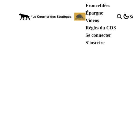
France
Idées
Épargne
S
Vidéos
Règles du CDS
Se connecter
S'inscrire