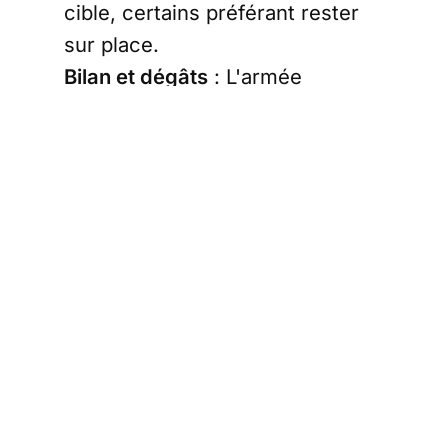
cible, certains préférant rester
sur place.
Bilan et dégâts
: L'armée
israélienne a déclaré avoir
frappé plus de 150 cibles à
Gaza-ville depuis le début de
l'offensive. Le bilan humain dans
la bande de Gaza, selon les
autorités palestiniennes, s'élève
à plus de 65 000 morts, dont
une majorité de femmes et de
mineurs. Le ministère de la
Santé palestinien rapporte
également que 45 Palestiniens,