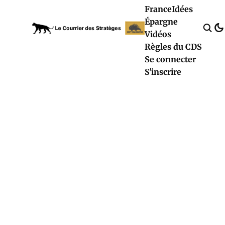
France
Idées
Épargne
Vidéos
Règles du CDS
Se connecter
S'inscrire