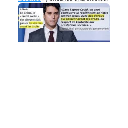
Il y a aussi l’essayiste lucide,
Matthieu Slama, sur Twitter,
auteur
d’Adieu la liberté
, qui
déclare à ses 31 000 followers:
Gabriel Attal, sur le
projet du futur