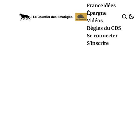
France
Idées
Épargne
Vidéos
Règles du CDS
Se connecter
S'inscrire